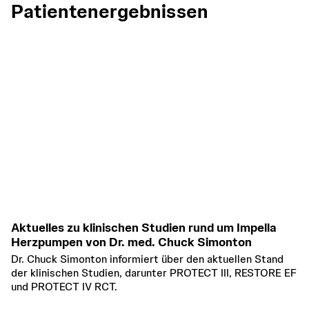
Patientenergebnissen
Aktuelles zu klinischen Studien rund um Impella
E
Herzpumpen von Dr. med. Chuck Simonton
O
Dr. Chuck Simonton informiert über den aktuellen Stand
m
der klinischen Studien, darunter PROTECT III, RESTORE EF
E
und PROTECT IV RCT.
K
Di