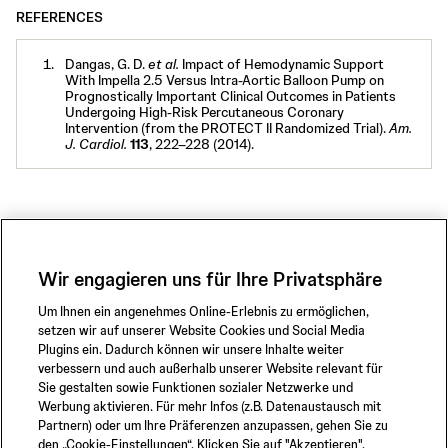
REFERENCES
Dangas, G. D.
et al.
Impact of Hemodynamic Support
With Impella 2.5 Versus Intra-Aortic Balloon Pump on
Prognostically Important Clinical Outcomes in Patients
Undergoing High-Risk Percutaneous Coronary
Intervention (from the PROTECT II Randomized Trial).
Am.
J. Cardiol.
113
, 222–228 (2014).
NPS-1394
Wir engagieren uns für Ihre Privatsphäre
Um Ihnen ein angenehmes Online-Erlebnis zu ermöglichen,
setzen wir auf unserer Website Cookies und Social Media
Plugins ein. Dadurch können wir unsere Inhalte weiter
verbessern und auch außerhalb unserer Website relevant für
Sie gestalten sowie Funktionen sozialer Netzwerke und
Werbung aktivieren. Für mehr Infos (z.B. Datenaustausch mit
Partnern) oder um Ihre Präferenzen anzupassen, gehen Sie zu
den „Cookie-Einstellungen“. Klicken Sie auf "Akzeptieren",