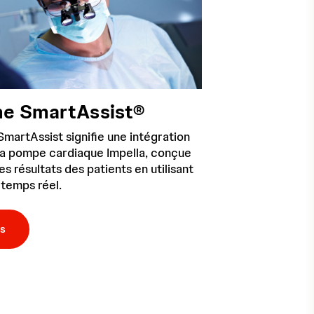
me SmartAssist®
martAssist signifie une intégration
la pompe cardiaque Impella, conçue
es résultats des patients en utilisant
n temps réel.
us