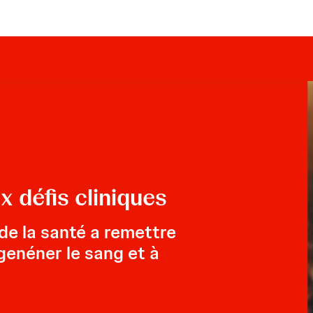
Impella®
Impella CP® with SmartAssist®
Impella 5.5® with SmartAssist®
 défis cliniques
de la santé a remettre
genéner le sang et à