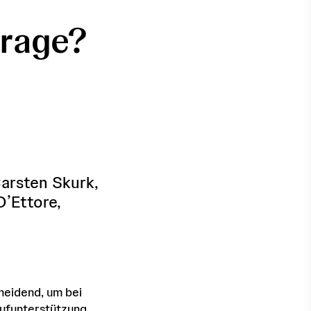
Frage?
Carsten Skurk,
D’Ettore,
heidend, um bei
aufunterstützung