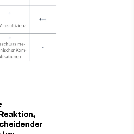
e
Reaktion,
scheidender
rtes