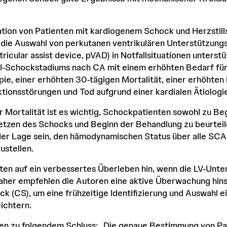
ation von Patienten mit kardiogenem Schock und Herzstill
e die Auswahl von perkutanen ventrikulären Unterstützun
icular assist device, pVAD) in Notfallsituationen unterstü
-Schockstadiums nach CA mit einem erhöhten Bedarf für
ie, einer erhöhten 30-tägigen Mortalität, einer erhöhten 
tionsstörungen und Tod aufgrund einer kardialen Ätiologie
 Mortalität ist es wichtig, Schockpatienten sowohl zu Beg
etzen des Schocks und Beginn der Behandlung zu beurteil
 der Lage sein, den hämodynamischen Status über alle SCA
ustellen.
en auf ein verbessertes Überleben hin, wenn die LV-Unter
Daher empfehlen die Autoren eine aktive Überwachung hins
 (CS), um eine frühzeitige Identifizierung und Auswahl e
eichtern.
n zu folgendem Schluss: „Die genaue Bestimmung von Pati