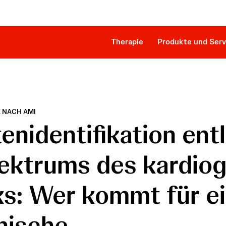
Innova
Patientenidentifikation
Impella RP®
Klinische Evidenz
SmartAssist® Plattform
Behandlungsverfahren
Kostenerstattung & Market Access
Therapie
Produkte und Serv
 NACH AMI
enidentifikation ent
ektrums des kardio
s: Wer kommt für e
nische