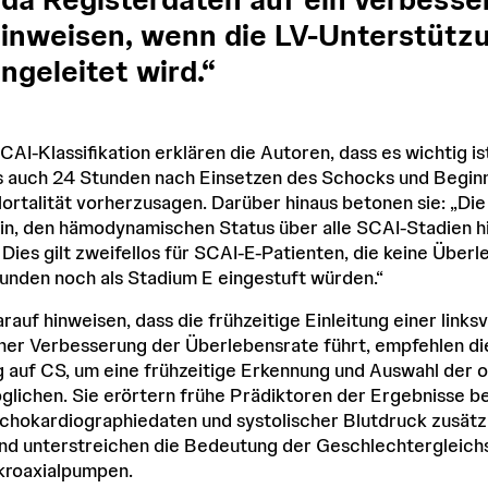
inweisen, wenn die LV-Unterstütz
ingeleitet wird.“
SCAI-Klassifikation erklären die Autoren, dass es wichtig 
ls auch 24 Stunden nach Einsetzen des Schocks und Begin
Mortalität vorherzusagen. Darüber hinaus betonen sie: „Di
sein, den hämodynamischen Status über alle SCAI-Stadien h
 Dies gilt zweifellos für SCAI-E-Patienten, die keine Über
unden noch als Stadium E eingestuft würden.“
auf hinweisen, dass die frühzeitige Einleitung einer linksv
ner Verbesserung der Überlebensrate führt, empfehlen di
auf CS, um eine frühzeitige Erkennung und Auswahl der 
ichen. Sie erörtern frühe Prädiktoren der Ergebnisse bei 
chokardiographiedaten und systolischer Blutdruck zusätz
und unterstreichen die Bedeutung der Geschlechtergleichs
kroaxialpumpen.