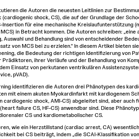
kutieren die Autoren die neuesten Leitlinien zur Bestimmu
(cardiogenic shock, CS), die auf der Grundlage der Scho
Insertion für eine mechanische Kreislaufunterstützung (
, MCS) in Betracht kommen. Die Autoren schreiben: „ein
g, Auswahl und Behandlung sind von entscheidender Bede
atz von MCS bei zu erzielen.“ In diesem Artikel bieten si
ening, die Bedeutung der richtigen Identifizierung von Pa
r Prädiktoren, ihrer Verläufe und der Behandlung von Kom
em Einsatz von perkutanen ventrikulären Assistenzsyst
evice, pVAD).
rning identifizieren die Autoren drei Phänotypen des kar
nten mit einem akuten Myokardinfarkt mit kardiogenem Sc
on cardiogenic shock, AMI-CS) abgeleitet sind, aber auch f
 (heart failure CS, HF-CS) anwendbar sind. Diese Phänotype
diorenaler CS und kardiometabolischer CS.
ren, wie ein Herzstillstand (cardiac arrest, CA) wesentlic
chkeit bei CS beiträgt, indem „die SCAI-Klassifikation vo