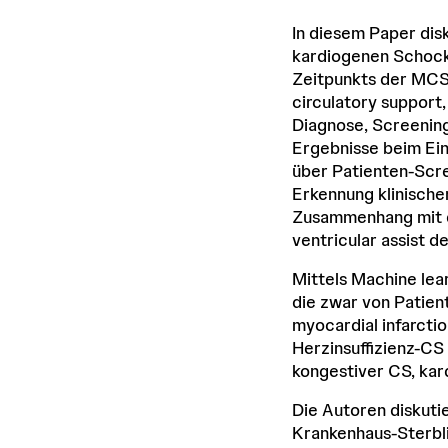
In diesem Paper dis
kardiogenen Schock 
Zeitpunkts der MCS-
circulatory support
Diagnose, Screenin
Ergebnisse beim Eins
über Patienten-Scre
Erkennung klinische
Zusammenhang mit d
ventricular assist d
Mittels Machine lea
die zwar von Patie
myocardial infarcti
Herzinsuffizienz-CS
kongestiver CS, kar
Die Autoren diskutie
Krankenhaus-Sterbli