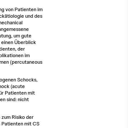
ng von Patienten im
ckätiologie und des
mechanical
e angemessene
utung, um gute
e einen Überblick
tienten, der
plikationen im
emen (percutaneous
diogenen Schocks,
hock (acute
ür Patienten mit
n sind: nicht
h zum Risiko der
n Patienten mit CS