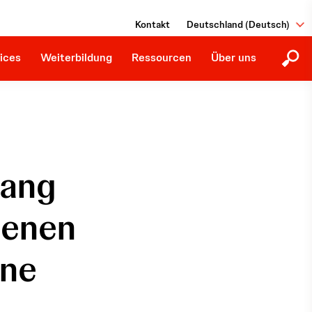
tionen
Education Library
Giving Back
Kontakt
Deutschland (Deutsch)
Zukunftige Fortbildungen
Hinweisgeber:innen
Downloads
ices
Weiterbildung
Ressourcen
Über uns
lang
genen
ine