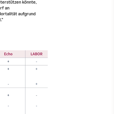
nterstützen könnte,
rf an
ortalität aufgrund
."