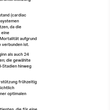
stand (cardiac
gssystemen
tzen, da die
 eine
Mortalität aufgrund
 verbunden ist.
inn als auch 24
en; die gewählte
I-Stadien hinweg
stützung frühzeitig
ichtlich
iner optimalen
enten, die für eine