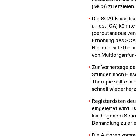
(MCS) zu erzielen.
Die SCAI-Klassifik
arrest, CA) könnt
(percutaneous ventr
Erhöhung des SCAI
Nierenersatztherap
von Multiorganfunk
Zur Vorhersage der
Stunden nach Eins
Therapie sollte in
schnell wiederherz
Registerdaten deut
eingeleitet wird. 
kardiogenem Schock
Behandlung zu erl
Die Autoren komme