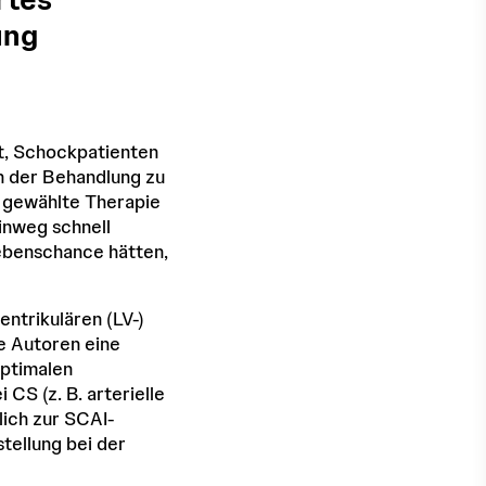
ung
ist, Schockpatienten
n der Behandlung zu
e gewählte Therapie
inweg schnell
lebenschance hätten,
entrikulären (LV-)
e Autoren eine
optimalen
CS (z. B. arterielle
lich zur SCAI-
tellung bei der