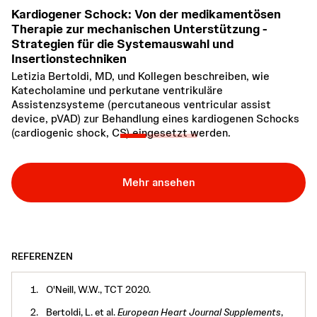
Z
Kardiogener Schock: Von der medikamentösen
M
Therapie zur mechanischen Unterstützung -
Je
Strategien für die Systemauswahl und
Pu
Insertionstechniken
Letizia Bertoldi, MD, und Kollegen beschreiben, wie
Katecholamine und perkutane ventrikuläre
Assistenzsysteme (percutaneous ventricular assist
device, pVAD) zur Behandlung eines kardiogenen Schocks
(cardiogenic shock, CS) eingesetzt werden.
Mehr ansehen
REFERENZEN
O'Neill, W.W., TCT 2020.
Bertoldi, L. et al.
European Heart Journal Supplements
,