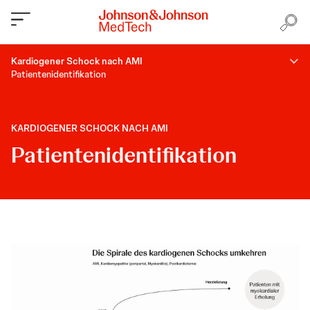
Kardiogener Schock nach AMI
Patientenidentifikation
KARDIOGENER SCHOCK NACH AMI
Patientenidentifikation