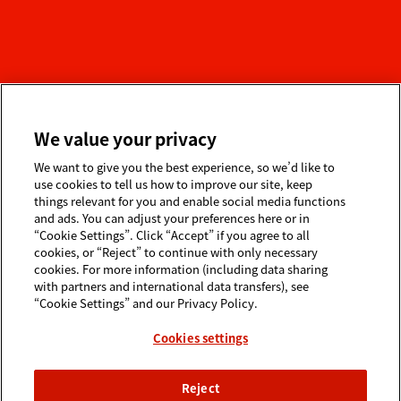
販売名
：
ＩＭＰＥＬＬＡ
制御装置
承認番号
：
22800BZI00031000
We value your privacy
AIC-0320
We want to give you the best experience, so we’d like to
use cookies to tell us how to improve our site, keep
things relevant for you and enable social media functions
and ads. You can adjust your preferences here or in
“Cookie Settings”. Click “Accept” if you agree to all
cookies, or “Reject” to continue with only necessary
cookies. For more information (including data sharing
with partners and international data transfers), see
“Cookie Settings” and our Privacy Policy.
個人情報保護方針
利用規約
サイトマップ
Cookies settings
Cookies settings
アビオメッドの製品に関するセ
Reject
キュリティ