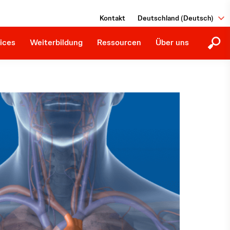
tionen
Education Library
Giving Back
Kontakt
Deutschland (Deutsch)
Zukunftige Fortbildungen
Hinweisgeber:innen
Downloads
ices
Weiterbildung
Ressourcen
Über uns