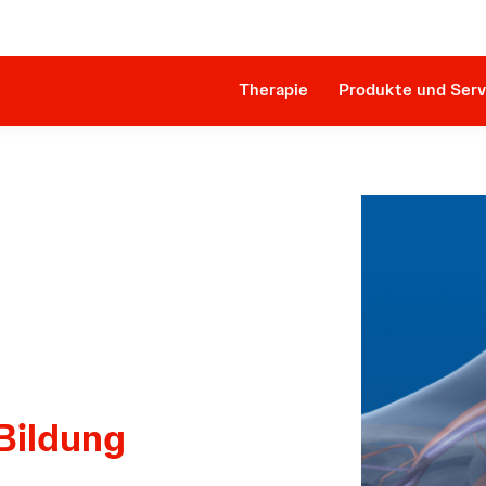
Innova
Patientenidentifikation
Impella RP®
Klinische Evidenz
SmartAssist® Plattform
Behandlungsverfahren
Kostenerstattung & Market Access
Therapie
Produkte und Serv
Bildung