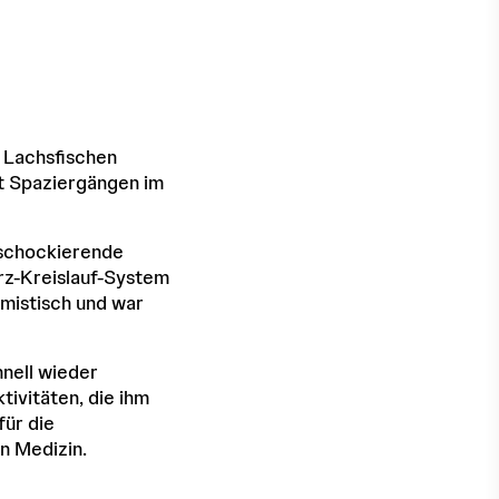
s Lachsfischen
it Spaziergängen im
e schockierende
erz-Kreislauf-System
imistisch und war
hnell wieder
ivitäten, die ihm
für die
n Medizin.