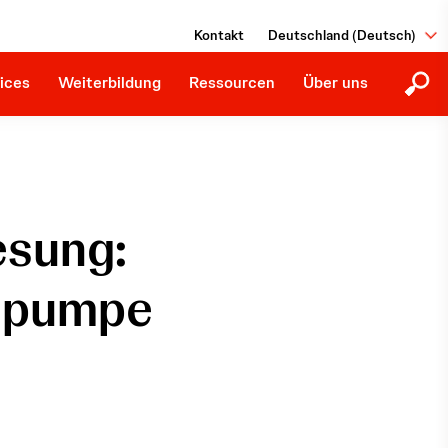
tionen
Education Library
Giving Back
Kontakt
Deutschland (Deutsch)
Zukunftige Fortbildungen
Hinweisgeber:innen
Downloads
ices
Weiterbildung
Ressourcen
Über uns
esung:
rzpumpe