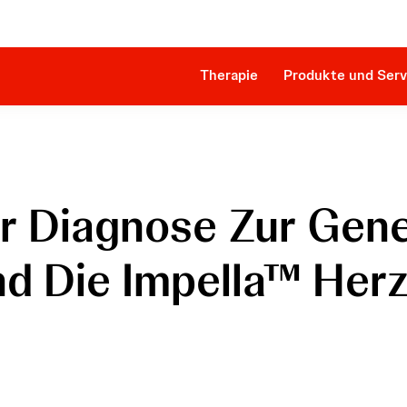
Innova
Patientenidentifikation
Impella RP®
Klinische Evidenz
SmartAssist® Plattform
Behandlungsverfahren
Kostenerstattung & Market Access
Therapie
Produkte und Serv
r Diagnose Zur Gen
nd Die Impella™ He